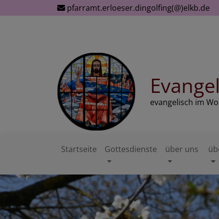
Direkt
pfarramt.erloeser.dingolfing(@)elkb.de
zum
Inhalt
Evangel
evangelisch im W
Startseite
Gottesdienste
über uns
üb
Hauptnavigation