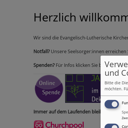
Herzlich willkom
Wir sind die Evangelisch-Lutherische Kirch
Notfall?
Unsere Seelsorger:innen erreichen 
Verwe
Spenden?
Für Infos klicken Sie bitte auf die 
und C
Bitte die D
möchten.
Fü
Fun
Immer auf dem Laufenden bleiben?
Laden S
Spe
Zwe
Con