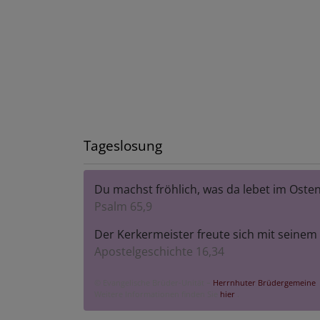
Tageslosung
Du machst fröhlich, was da lebet im Oste
Psalm 65,9
Der Kerkermeister freute sich mit seine
Apostelgeschichte 16,34
© Evangelische Brüder-Unität –
Herrnhuter Brüdergemeine
Weitere Informationen finden Sie
hier
.