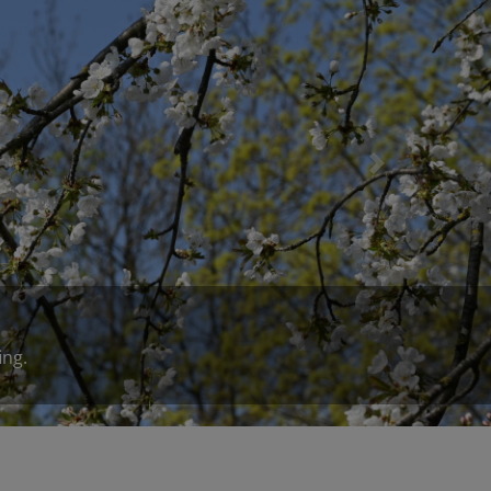
Next
ing.