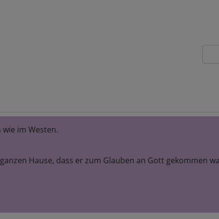
n wie im Westen.
m ganzen Hause, dass er zum Glauben an Gott gekommen wa