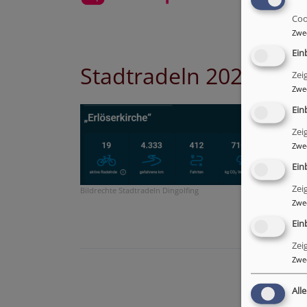
Coo
Zwe
Ein
Stadtradeln 2026
Zei
Zwe
Ein
Zei
Zwe
Ein
Zei
Bildrechte
Stadtradeln Dingolfing
Zwe
Ein
Zei
Zwe
All