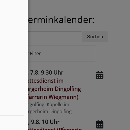
nser Terminkalender:
Erweiterter Filter
Fr, 7.8. 9:30 Uhr
Gottesdienst im
Bürgerheim Dingolfing
adeln
(Pfarrerin Wiegmann)
Dingolfing
Kapelle im
Bürgerheim Dingolfing
So, 9.8. 10 Uhr
Gottesdienst (Pfarrerin