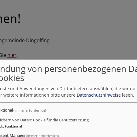
men!
engemeinde Dingolfing.
Sie
hier
.
ndung von personenbezogenen D
Bilder:
ookies
ienste und Anwendungen von Drittanbietern auswählen, die wir nu
r weitere Informationen bitte unsere
Datenschutzhinweise
lesen.
ktional
(immer erforderlich)
ie sich die Kirchen-App aufs Handy:
ichern von Daten: Cookie für die Benutzersitzung
ck
:
Funktional
sent Manager
(immer erforderlich)