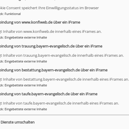
kie Consent speichert Ihre Einwilligungsstatus im Browser
ck
:
Funktional
U
bindung von www.konfiweb.de über ein iFrame
gt Inhalte von www.konfiweb.de innerhalb eines iFrames an.
ck
:
Eingebettete externe Inhalte
bindung von trauung.bayern-evangelisch.de über ein iFrame
Stadtradeln Dingolfing - wir als Team
"Erlöserkirche" haben mitgemacht und Platz 12
gt Inhalte von trauung.bayern-evangelisch.de innerhalb eines iFrames an.
erreicht - yeppah!
ck
:
Eingebettete externe Inhalte
bindung von bestattung.bayern-evangelisch.de über ein iFrame
gt Inhalte von bestattung.bayern-evangelisch.de innerhalb eines iFrames an.
ck
:
Eingebettete externe Inhalte
Weiterlesen
über
bindung von taufe.bayern-evangelisch.de über ein iFrame
Stadtr
2026
gt Inhalte von taufe.bayern-evangelisch.de innerhalb eines iFrames an.
ck
:
Eingebettete externe Inhalte
e Dienste umschalten