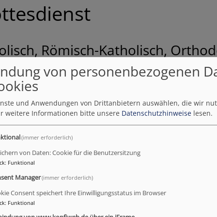
ttesdienst
lisch, Römisch-Katholisch, Orthodo
e!
ndung von personenbezogenen D
sten in Dingolfing oder den Nachbargemeinden Gottesdienst
ookies
ienste und Anwendungen von Drittanbietern auswählen, die wir nu
ber schon mal hier:
r weitere Informationen bitte unsere
Datenschutzhinweise
lesen.
ktional
(immer erforderlich)
ichern von Daten: Cookie für die Benutzersitzung
ck
:
Funktional
sent Manager
(immer erforderlich)
kie Consent speichert Ihre Einwilligungsstatus im Browser
ck
:
Funktional