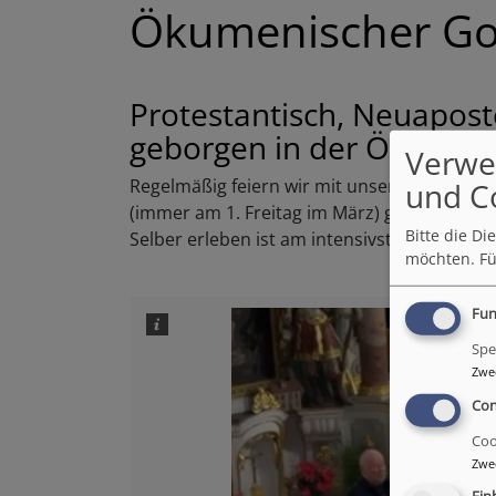
Ökumenischer Go
Protestantisch, Neuaposto
geborgen in der Ökumen
Verwe
Regelmäßig feiern wir mit unseren Mitchri
und C
(immer am 1. Freitag im März) gehört dazu.
Bitte die D
Selber erleben ist am intensivsten. Bilder a
möchten.
Fü
Fun
Spe
Zwe
Con
Coo
Zwe