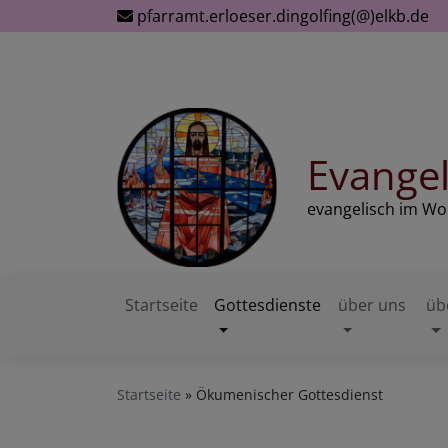
Direkt
pfarramt.erloeser.dingolfing(@)elkb.de
zum
Inhalt
Evangel
evangelisch im W
Startseite
Gottesdienste
über uns
üb
Hauptnavigation
Startseite
Ökumenischer Gottesdienst