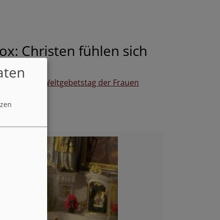
x: Christen fühlen sich
aten
e. Auch der
Weltgebetstag der Frauen
tzen