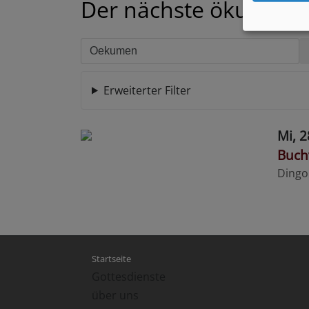
Der nächste ökumenis
Erweiterter Filter
Mi, 2
Buch
Dingo
Hauptnavigation
Startseite
Gottesdienste
über uns