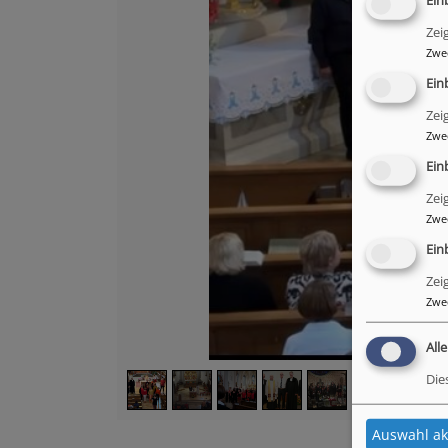
Ein
Zei
Zwe
Ein
Zei
Zwe
Ein
Zei
Zwe
Ein
Zei
Zwe
All
Die
Auswahl ak