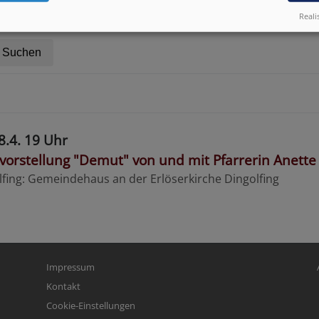
che Gottesdienst:
Reali
8.4. 19 Uhr
vorstellung "Demut" von und mit Pfarrerin Anett
lfing
Gemeindehaus an der Erlöserkirche Dingolfing
Fußbereichsmenü
Be
Impressum
Kontakt
Cookie-Einstellungen