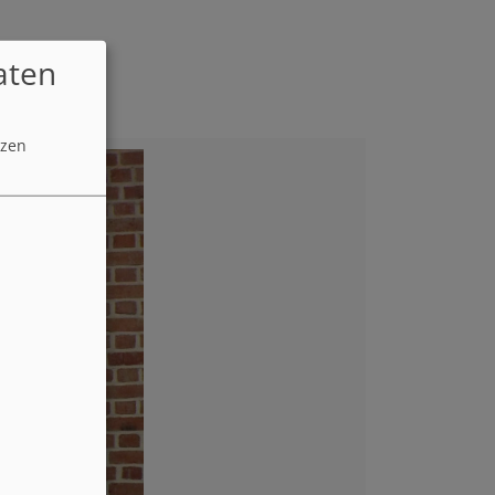
aten
tzen