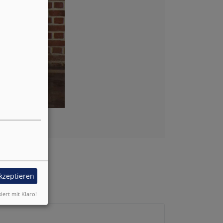
akzeptieren
siert mit Klaro!