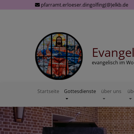
Direkt
pfarramt.erloeser.dingolfing(@)elkb.de
zum
Inhalt
Evangel
evangelisch im W
Startseite
Gottesdienste
über uns
üb
Hauptnavigation