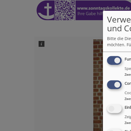
Verwe
und C
Bitte die D
möchten.
Fü
Fun
Spe
Zwe
Con
Coo
Zwe
Ein
Zei
Zwe