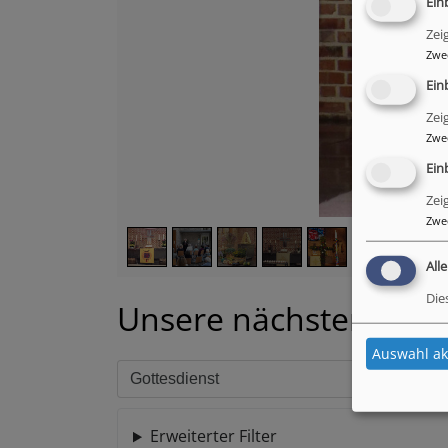
Ein
Zei
Zwe
Ein
Zei
Zwe
Ein
Zei
Zwe
All
Die
Unsere nächsten Gott
Auswahl ak
Erweiterter Filter